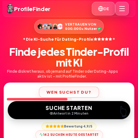
ProfileFinder
DE
VERTRAUEN VON
+99
500.000+ Nutzer
✦
✦
Die KI-Suche für Dating-Profile
Finde jedes Tinder-Profil
mit KI
Finde diskret heraus, ob jemand auf Tinder oder Dating-Apps
aktiv ist – mit ProfileFinder.
WEN SUCHST DU?
Mann
Frau
👆
SUCHE STARTEN
Antwort in 2 Minuten
Bewertung 4,9/5
142 SUCHEN HEUTE GESTARTET