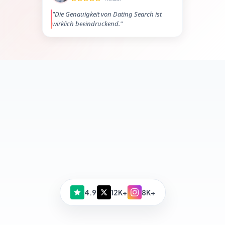
"
Die Genauigkeit von Dating Search ist
wirklich beeindruckend.
"
4.9
12K+
8K+