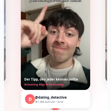
P
ge
#m
Der Tipp, den jeder kennen sollte
#cheating #fyp #relationship
@dating_detective
D
1.8M
Aufrufe
•
Viral